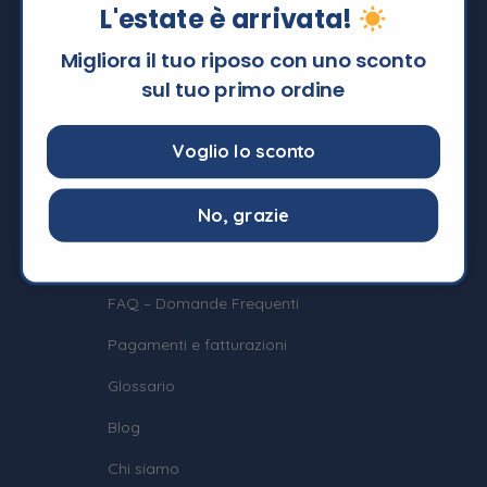
L'estate è arrivata!
Migliora il tuo riposo con uno sconto
sul tuo primo ordine
Voglio lo sconto
Informazioni
No, grazie
Termini e Condizioni
Privacy e Cookie Policy
FAQ – Domande Frequenti
Pagamenti e fatturazioni
Glossario
Blog
Chi siamo