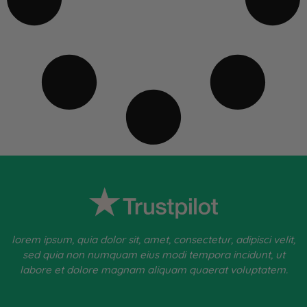
lorem ipsum, quia dolor sit, amet, consectetur, adipisci velit,
sed quia non numquam eius modi tempora incidunt, ut
labore et dolore magnam aliquam quaerat voluptatem.