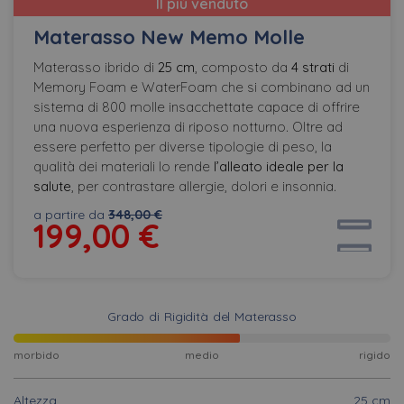
Il più venduto
Materasso New Memo Molle
Materasso ibrido di
25 cm
, composto da
4 strati
di
Memory Foam e WaterFoam che si combinano ad un
sistema di 800 molle insacchettate capace di offrire
una nuova esperienza di riposo notturno. Oltre ad
essere perfetto per diverse tipologie di peso, la
qualità dei materiali lo rende
l’alleato ideale per la
salute
, per contrastare allergie, dolori e insonnia.
a partire da
348,00 €
199,00
€
Grado di Rigidità del Materasso
morbido
medio
rigido
Altezza
25 cm