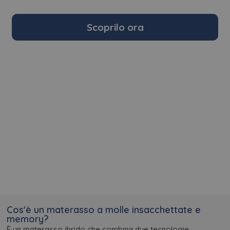
Scoprilo ora
Cos'è un materasso a molle insacchettate e
memory?
È un materasso ibrido che combina due tecnologie