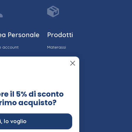
ea Personale
Prodotti
io account
Materassi
ico ordini
Reti
cia il tuo ordine
Cuscini
lo recesso
Topper
re il 5% di sconto
 veloce
Accessori
primo acquisto?
stenza
ssibilità
erenze di Privacy
ì, lo voglio