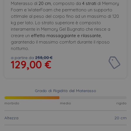
Materasso di
20 cm
, composto da
4 strati
di Memory
Foam e WaterFoam che permettono un supporto
ottimale al peso del corpo fino ad un massimo di 120
kg per lato. Lo strato superiore è composto
interamente in Memory Gel Bugnato che riesce a
creare un
effetto massaggiante e rilassante
,
garantendo il massimo comfort durante il riposo
notturno.
a partire da
258,00 €
129,00
€
Grado di Rigidità del Materasso
morbido
medio
rigido
Altezza
20 cm