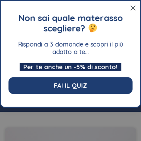
Approfitta ora la promo termina !
Non sai quale materasso
scegliere?
Rispondi a 3 domande e scopri il più
adatto a te...
Home
/
Materassi
/
Materassi Piazza e Mezza
Per te anche un -5% di sconto!
Materassi Piazza e Mezza
Il materasso una piazza e mezza rappresenta il miglior
compresso tra dimensioni e comfort. Riesce ad offrire una
FAI IL QUIZ
superficie di riposo più ampia e confortevole di un letto singolo,
senza occupare lo spazio necessario per un matrimoniale.