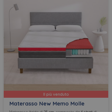
Il più venduto
Materasso New Memo Molle
Materasso ibrido di
25 cm
, composto da
4 strati
di