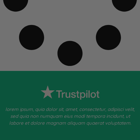
lorem ipsum, quia dolor sit, amet, consectetur, adipisci velit,
sed quia non numquam eius modi tempora incidunt, ut
labore et dolore magnam aliquam quaerat voluptatem.