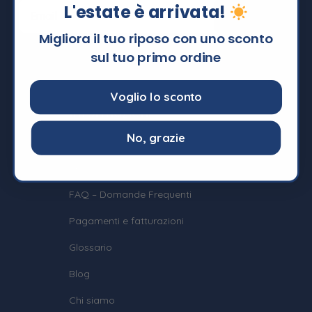
L'estate è arrivata!
Migliora il tuo riposo con uno sconto
sul tuo primo ordine
Voglio lo sconto
Informazioni
No, grazie
Termini e Condizioni
Privacy e Cookie Policy
FAQ – Domande Frequenti
Pagamenti e fatturazioni
Glossario
Blog
Chi siamo