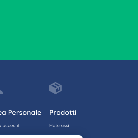
ea Personale
Prodotti
io account
Materassi
ico ordini
Reti