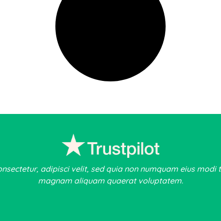
onsectetur, adipisci velit, sed quia non numquam eius modi 
magnam aliquam quaerat voluptatem.