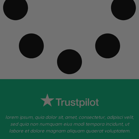
lorem ipsum, quia dolor sit, amet, consectetur, adipisci velit,
sed quia non numquam eius modi tempora incidunt, ut
labore et dolore magnam aliquam quaerat voluptatem.