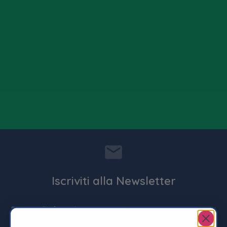
Iscriviti alla Newsletter
Entra nella famiglia De Matteo Home, per novità, sconti
dedicati e promozioni imperdibili !