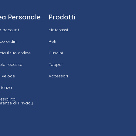
ea Personale
Prodotti
io account
Materassi
ico ordini
Reti
cia il tuo ordine
Cuscini
lo recesso
Topper
 veloce
Accessori
stenza
ssibilità
erenze di Privacy