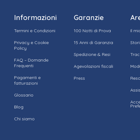
Informazioni
Garanzie
Ar
Termini e Condizioni
100 Notti di Prova
Il m
Privacy e Cookie
15 Anni di Garanzia
Stor
Policy
Spedizione & Resi
Trac
FAQ – Domande
Frequenti
Agevolazioni fiscali
Modu
Pagamenti e
Press
Reso
fatturazioni
Assi
Glossario
Acce
Pref
Blog
Chi siamo