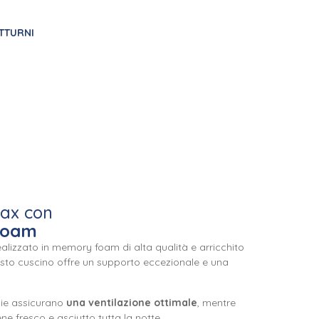
TTURNI
lax con
Foam
alizzato in memory foam di alta qualità e arricchito
esto cuscino offre un supporto eccezionale e una
ficie assicurano
una ventilazione ottimale
, mentre
ne fresco e asciutto tutta la notte.