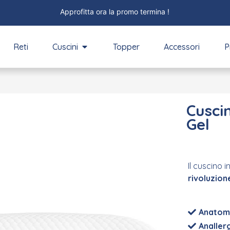
FUORI TUTTO
-70%
Reti
Cuscini
Topper
Accessori
P
Cusci
Gel
Il cuscino
rivoluzion
Anatom
Analler