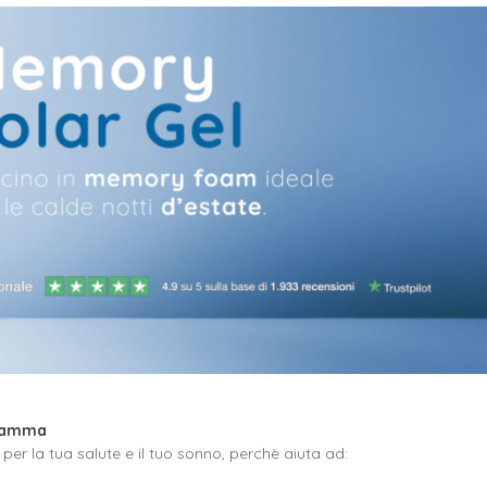
 gamma
e per la tua salute e il tuo sonno, perchè aiuta ad: