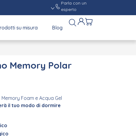
Parla con un
esperto
rodotti su misura
Blog
no Memory Polar
 in Memory Foam e Acqua Gel
erà il tuo modo di dormire
ico
gico