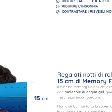
RINFRESCARE LE TUE NOTTI
RIDURRE L’INSONNIA
CONTRASTARE I RISVEGLI NO
Regalati notti di re
15 cm di Memory 
il cuscino Memory Polar Gel® è re
con
molecole di acqua gel
, qu
freschezza incomparabile.
I fori distribuiti su tutta la super
la copertura traspirante ti mantie