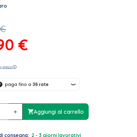
aro
€
,90
€
i prezzi
+
Aggiungi al carrello
di consegna:
2 - 3 giorni lavorativi