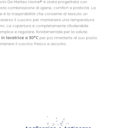
scini De Matteo Home® è stata progettata con
iusta combinazione di igiene, comfort e praticità.
La
e è la traspirabilità che consente al tessuto un
traverso il cuscino per mantenere una temperatura
no.
La copertura è completamente sfoderabile
mplice e regolare, fondamentale per la salute.
 in lavatrice a 30°C
per poi rimetterla al suo posto
tenere il cuscino fresco e asciutto.