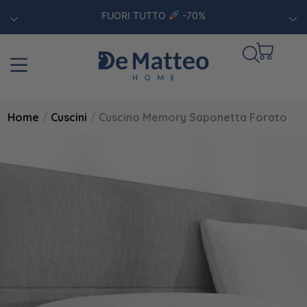
FUORI TUTTO
-70%
Home
/
Cuscini
/
Cuscino Memory Saponetta Forato