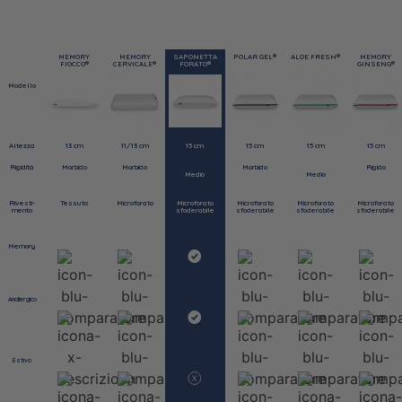
MEMORY
MEMORY
SAPONETTA
POLAR GEL®
ALOE FRESH®
MEMORY
FIOCCO®
CERVICALE®
FORATO®
GINSENG®
Modello
Altezza
13
cm
11/13
cm
15
cm
15
cm
15
cm
15
cm
Rigidità
Morbido
Morbido
Morbido
Rigido
Medio
Medio
Rivesti-
Tessuto
Microforato
Microforato
Microforato
Microforato
Microforato
mento
sfoderabile
sfoderabile
sfoderabile
sfoderabile
Memory
Anallergico
Estivo