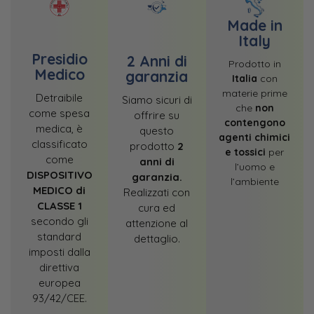
Made in
Italy
Presidio
2 Anni di
Prodotto in
Medico
garanzia
Italia
con
materie prime
Detraibile
Siamo sicuri di
che
non
come spesa
offrire su
contengono
medica, è
questo
agenti chimici
classificato
prodotto
2
e tossici
per
come
anni di
l’uomo e
DISPOSITIVO
garanzia.
l’ambiente
MEDICO di
Realizzati con
CLASSE 1
cura ed
secondo gli
attenzione al
standard
dettaglio.
imposti dalla
direttiva
europea
93/42/CEE.