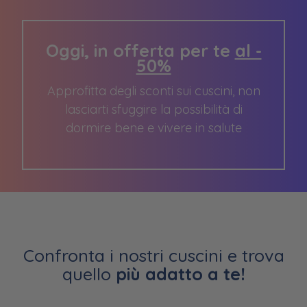
Oggi, in offerta per te
al -
50%
Approfitta degli sconti sui cuscini, non
lasciarti sfuggire la possibilità di
dormire bene e vivere in salute
Confronta i nostri cuscini e trova
quello
più adatto a te!