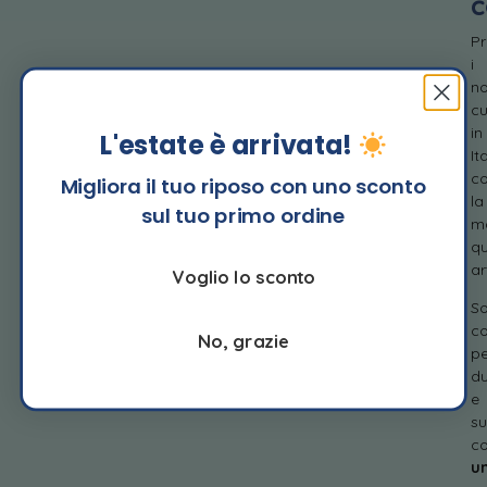
c
P
i
no
cu
in
L'estate è arrivata!
It
c
Migliora il tuo riposo con uno sconto
la
sul tuo primo ordine
m
qu
ar
Voglio lo sconto
S
co
No, grazie
pe
du
e
su
c
u