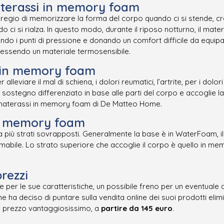
aterassi in memory foam
regio di memorizzare la forma del corpo quando ci si stende, cre
o ci si rialza. In questo modo, durante il riposo notturno, il mat
do i punti di pressione e donando un comfort difficile da equipa
 essendo un materiale termosensibile.
i in memory foam
lleviare il mal di schiena, i dolori reumatici, l’artrite, per i dol
 un sostegno differenziato in base alle parti del corpo e accoglie 
i materassi in memory foam di De Matteo Home.
in memory foam
da più strati sovrapposti. Generalmente la base è in WaterFoam, i
rmabile. Lo strato superiore che accoglie il corpo è quello in me
rezzi
per le sue caratteristiche, un possibile freno per un eventuale 
ha deciso di puntare sulla vendita online dei suoi prodotti eli
n prezzo vantaggiosissimo, a
partire da 145 euro
.