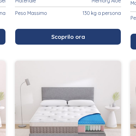
Gel
Materiale
Memory Aloe
Ma
ona
Peso Massimo
130 kg a persona
Pe
Scoprilo ora