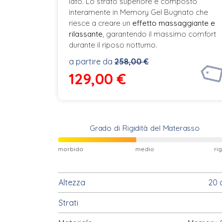
lato. Lo strato superiore è composto
interamente in Memory Gel Bugnato che
riesce a creare un
effetto massaggiante e
rilassante
, garantendo il massimo comfort
durante il riposo notturno.
a partire da
258,00 €
129,00
€
Grado di Rigidità del Materasso
morbido
medio
ri
Altezza
20 
Strati