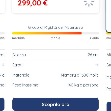
299,00
€
Grado di Rigidità del Materasso
gido
morbido
medio
rigido
mo
cm
Altezza
26 cm
Al
4
Strati
4
St
lle
Materiale
Memory e 1600 Molle
Ma
ona
Peso Massimo
140 kg a persona
Pe
Scoprilo ora