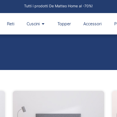
Tutti i prodotti De Matteo Home al -70%!
Reti
Cuscini
Topper
Accessori
P