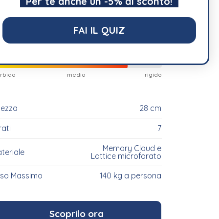
Per te anche un -5% di sconto!
489,00
€
FAI IL QUIZ
Grado di Rigidità del Materasso
rbido
medio
rigido
tezza
28 cm
rati
7
Memory Cloud e
teriale
Lattice microforato
so Massimo
140 kg a persona
Scoprilo ora