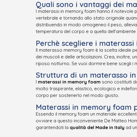
Quali sono i vantaggi dei m
I materassi in memory foam hanno il notevole p
vertebrale e tornando allo stato originale quand
distribuendo in modo omogeneo il peso, allevian
temperatura del corpo e a quella dell’ambiente
Perchè scegliere i materass
Il materasso memory foam è la scelta ideale per a
dei muscoli e delle articolazioni. Crea, inoltre,
riposo notturno. Se vuoi dormire bene scegli 
Struttura di un materasso 
I
materassi in memory foam
sono costituiti 
molto traspirante, elastico, ecologico e indefo
corpo per sostenerlo nel modo giusto.
Materassi in memory foam p
Essendo il memory foam un materiale eccellente 
ovviare a questo inconveniente De Matteo Home 
garantendoti la
qualità del Made in Italy
ad u