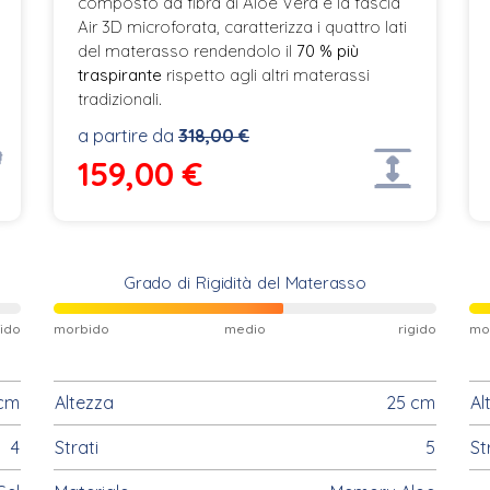
composto da fibra di Aloe Vera e la fascia
Air 3D microforata, caratterizza i quattro lati
del materasso rendendolo il
70 % più
traspirante
rispetto agli altri materassi
tradizionali.
a partire da
318,00 €
159,00
€
Grado di Rigidità del Materasso
gido
morbido
medio
rigido
mo
cm
Altezza
25 cm
Al
4
Strati
5
St