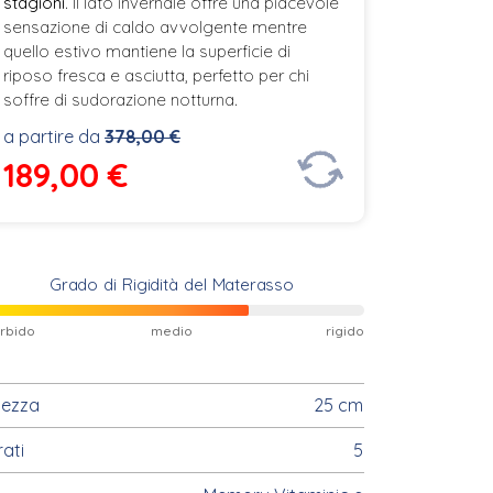
stagioni
. Il lato invernale offre una piacevole
sensazione di caldo avvolgente mentre
quello estivo mantiene la superficie di
riposo fresca e asciutta, perfetto per chi
soffre di sudorazione notturna.
a partire da
378,00 €
189,00
€
Grado di Rigidità del Materasso
rbido
medio
rigido
tezza
25 cm
rati
5