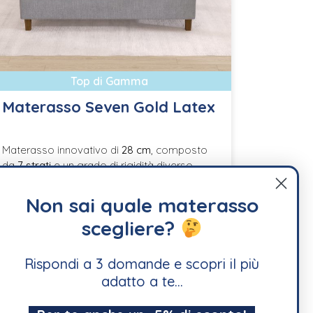
Top di Gamma
Materasso Seven Gold Latex
Materasso innovativo di
28 cm
, composto
da
7 strati
e un grado di rigidità diverso
secondo il lato su cui si dorme. Il
rivestimento in tessuto antistatico con
Non sai quale materasso
fascia di traspirazione 3D è sfoderabile e lo
scegliere?
strato in lattice microforato del materasso
offre, una
piacevole sensazione di
freschezza
durante i periodi più caldi
Rispondi a 3 domande e scopri il più
dell’anno.
adatto a te...
a partire da
998,00 €