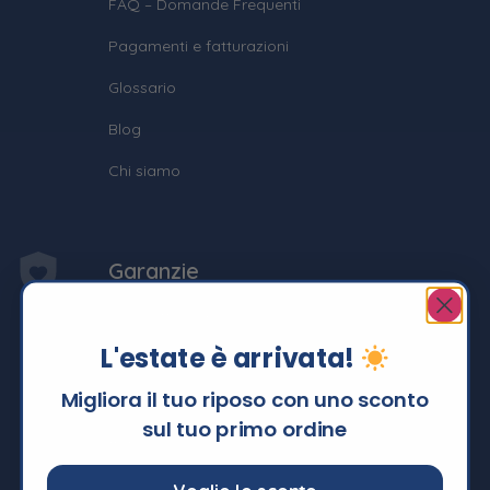
FAQ – Domande Frequenti
Pagamenti e fatturazioni
Glossario
Blog
Chi siamo
Garanzie
100 Notti di Prova
L'estate è arrivata!
15 Anni di Garanzia
Migliora il tuo riposo con uno sconto
Spedizione & Resi
sul tuo primo ordine
Agevolazioni fiscali
Press