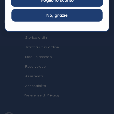
Voglio lo sconto
No, grazie
Area Personale
Il mio account
Storico ordini
Traccia il tuo ordine
Modulo recesso
Reso veloce
Assistenza
Accessibilità
Preferenze di Privacy