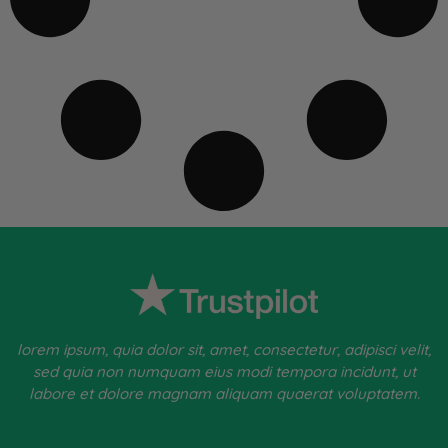
lorem ipsum, quia dolor sit, amet, consectetur, adipisci velit,
sed quia non numquam eius modi tempora incidunt, ut
labore et dolore magnam aliquam quaerat voluptatem.