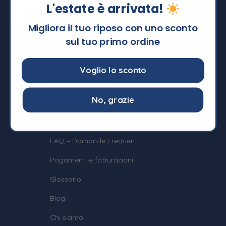
L'estate è arrivata!
Migliora il tuo riposo con uno sconto
sul tuo primo ordine
Voglio lo sconto
Informazioni
No, grazie
Termini e Condizioni
Privacy e Cookie Policy
FAQ – Domande Frequenti
Pagamenti e fatturazioni
Glossario
Blog
Chi siamo