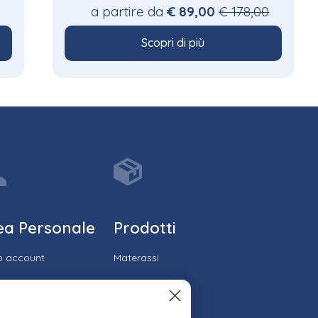
a partire da
€ 89,00
€ 178,00
Scopri di più
ea Personale
Prodotti
io account
Materassi
ico ordini
Reti
cia il tuo ordine
Cuscini