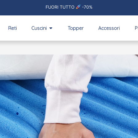
Tutti i prodotti De Matteo Home al -70%!
Reti
Cuscini
Topper
Accessori
P