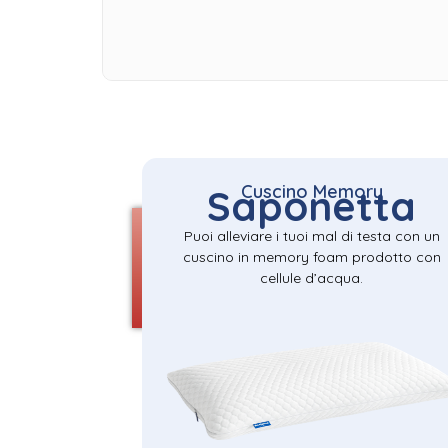
Cuscino Memory
Saponetta
Puoi alleviare i tuoi mal di testa con un
cuscino in memory foam prodotto con
cellule d’acqua.