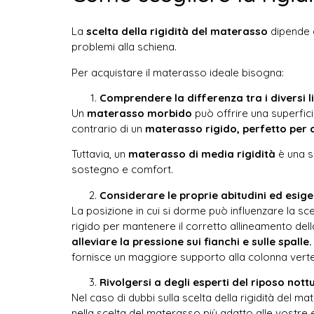
La
scelta della rigidità del materasso
dipende d
problemi alla schiena.
Per acquistare il materasso ideale bisogna:
Comprendere la differenza tra i diversi liv
Un
materasso morbido
può offrire una superfic
contrario di un
materasso rigido, perfetto per c
Tuttavia, un
materasso di media rigidità
è una s
sostegno e comfort.
Considerare le proprie abitudini ed esig
La posizione in cui si dorme può influenzare la sce
rigido per mantenere il corretto allineamento de
alleviare la pressione sui fianchi e sulle spalle
fornisce un maggiore supporto alla colonna verteb
Rivolgersi a degli esperti del riposo nott
Nel caso di dubbi sulla scelta della rigidità del m
nella scelta del materasso più adatto alle vostre 