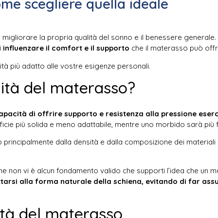
me scegliere quella ideale
igliorare la propria qualità del sonno e il benessere generale. T
i
influenzare il comfort e il supporto
che il materasso può offri
ità più adatto alle vostre esigenze personali.
dità del materasso?
apacità di offrire supporto e resistenza alla pressione eser
cie più solida e meno adattabile, mentre uno morbido sarà più f
principalmente dalla densità e dalla composizione dei materiali uti
he non vi è alcun fondamento valido che supporti l’idea che un 
ttarsi alla forma naturale della schiena, evitando di far a
ità del materasso