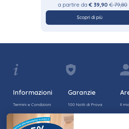
a partire da
€ 39,90
€ 79,80
Scopri di più
Informazioni
Garanzie
Ar
Termini e Condizioni
100 Notti di Prova
Il m
Privacy e Cookie
15 Anni di Garanzia
Stor
Policy
Spedizione & Resi
Trac