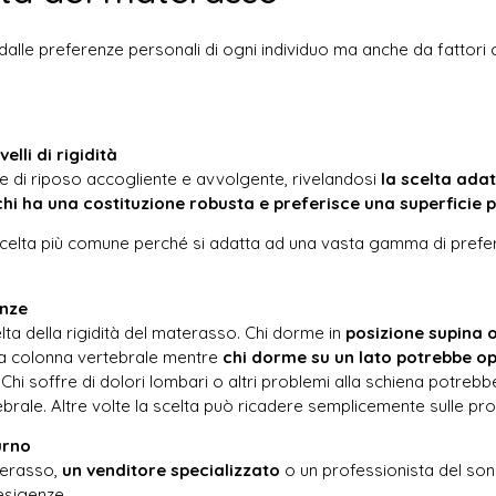
alle preferenze personali di ogni individuo ma anche da fattori c
elli di rigidità
ie di riposo accogliente e avvolgente, rivelandosi
la scelta ada
hi ha una costituzione robusta e preferisce una superficie p
celta più comune perché si adatta ad una vasta gamma di preferen
enze
lta della rigidità del materasso. Chi dorme in
posizione supina
lla colonna vertebrale mentre
chi dorme su un lato potrebbe o
.
Chi soffre di dolori lombari o altri problemi alla schiena potreb
rale. Altre volte la scelta può ricadere semplicemente sulle pro
urno
aterasso,
un venditore specializzato
o un professionista del sonn
esigenze.