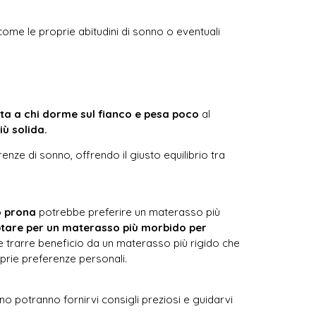
ome le proprie abitudini di sonno o eventuali
tta a chi dorme sul fianco e pesa poco
al
iù solida.
ze di sonno, offrendo il giusto equilibrio tra
o prona
potrebbe preferire un materasso più
ptare per un materasso più morbido per
be trarre beneficio da un materasso più rigido che
prie preferenze personali.
o potranno fornirvi consigli preziosi e guidarvi