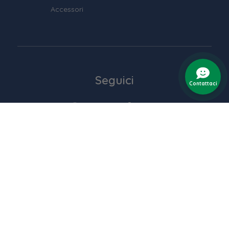
Accessori
Seguici
Contattaci
Contattaci
+39 0282942428
info@dematteohome.it
Italiano