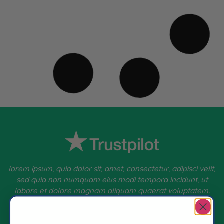
lorem ipsum, quia dolor sit, amet, consectetur, adipisci velit,
sed quia non numquam eius modi tempora incidunt, ut
labore et dolore magnam aliquam quaerat voluptatem.