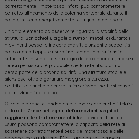
correttamente il materasso, infatti, può compromettere il
corretto allineamento della colonna vertebrale durante il
sonno, influendo negativamente sulla qualità del riposo.
Un altro elemento da osservare riguarda la stabilità della
struttura.
Scricchiolii, cigolii o rumori metallici
durante i
movimenti possono indicare che viti, giunzioni o supporti si
sono allentati oppure usurati nel tempo. In alcuni casi è
sufficiente un semplice serraggio delle componenti, ma se i
rumori persistono è probabile che la rete abbia ormai
perso parte della propria solidità. Una struttura stabile e
silenziosa, oltre a garantire maggiore sicurezza,
contribuisce anche a ridurre i micro-risvegli notturni causati
dai movimenti del corpo.
Oltre alle doghe, è fondamentale controllare anche il telaio
della rete.
Crepe nel legno, deformazioni, segni di
ruggine nelle strutture metalliche
o evidenti tracce di
usura possono compromettere la capacità della rete di
sostenere correttamente il peso del materasso e delle
persone che la utilizzano. Effettuare controlli periodici