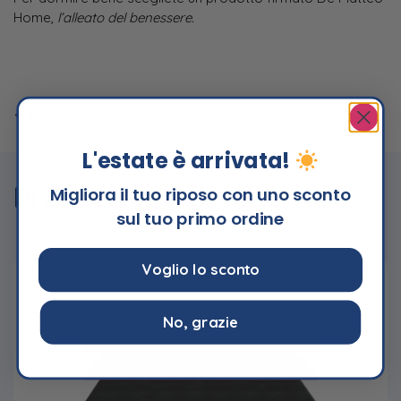
Home,
l’alleato del benessere.
Torna agli articoli
L'estate è arrivata!
Prodotti correlati
Migliora il tuo riposo con uno sconto
sul tuo primo ordine
Voglio lo sconto
No, grazie