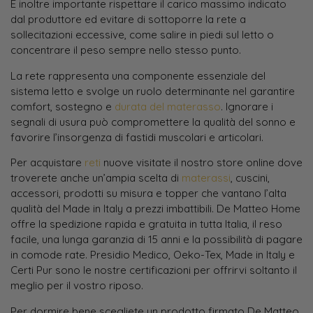
È inoltre importante rispettare il carico massimo indicato
dal produttore ed evitare di sottoporre la rete a
sollecitazioni eccessive, come salire in piedi sul letto o
concentrare il peso sempre nello stesso punto.
La rete rappresenta una componente essenziale del
sistema letto e svolge un ruolo determinante nel garantire
comfort, sostegno e
durata del materasso
. Ignorare i
segnali di usura può compromettere la qualità del sonno e
favorire l’insorgenza di fastidi muscolari e articolari.
Per acquistare
reti
nuove visitate il nostro store online dove
troverete anche un’ampia scelta di
materassi
, cuscini,
accessori, prodotti su misura e topper che vantano l’alta
qualità del Made in Italy a prezzi imbattibili. De Matteo Home
offre la spedizione rapida e gratuita in tutta Italia, il reso
facile, una lunga garanzia di 15 anni e la possibilità di pagare
in comode rate. Presidio Medico, Oeko-Tex, Made in Italy e
Certi Pur sono le nostre certificazioni per offrirvi soltanto il
meglio per il vostro riposo.
Per dormire bene scegliete un prodotto firmato De Matteo