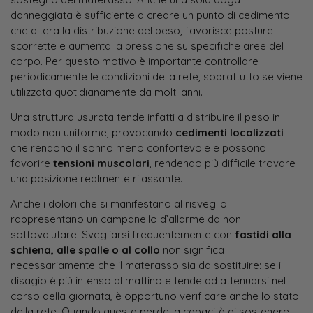
danneggiata è sufficiente a creare un punto di cedimento
che altera la distribuzione del peso, favorisce posture
scorrette e aumenta la pressione su specifiche aree del
corpo. Per questo motivo è importante controllare
periodicamente le condizioni della rete, soprattutto se viene
utilizzata quotidianamente da molti anni.
Una struttura usurata tende infatti a distribuire il peso in
modo non uniforme, provocando
cedimenti localizzati
che rendono il sonno meno confortevole e possono
favorire
tensioni muscolari
, rendendo più difficile trovare
una posizione realmente rilassante.
Anche i dolori che si manifestano al risveglio
rappresentano un campanello d’allarme da non
sottovalutare. Svegliarsi frequentemente con
fastidi alla
schiena, alle spalle o al collo
non significa
necessariamente che il materasso sia da sostituire: se il
disagio è più intenso al mattino e tende ad attenuarsi nel
corso della giornata, è opportuno verificare anche lo stato
della rete. Quando questa perde la capacità di sostenere