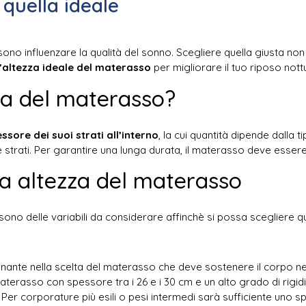
 quella ideale
no influenzare la qualità del sonno. Scegliere quella giusta non è
l’altezza ideale del materasso
per migliorare il tuo riposo nott
za del materasso?
sore dei suoi strati all’interno
, la cui quantità dipende dalla 
e strati. Per garantire una lunga durata, il materasso deve esser
ta altezza del materasso
sono delle variabili da considerare affinchè si possa scegliere qu
nante nella scelta del materasso che deve sostenere il corpo ne
rasso con spessore tra i 26 e i 30 cm e un alto grado di rigidit
er corporature più esili o pesi intermedi sarà sufficiente uno s