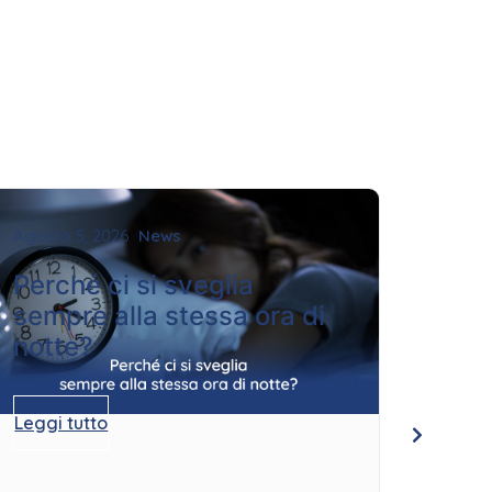
Agosto 5, 2026
News
Agosto
Perché ci si sveglia
Quan
sempre alla stessa ora di
per
notte?
Leggi 
Leggi tutto