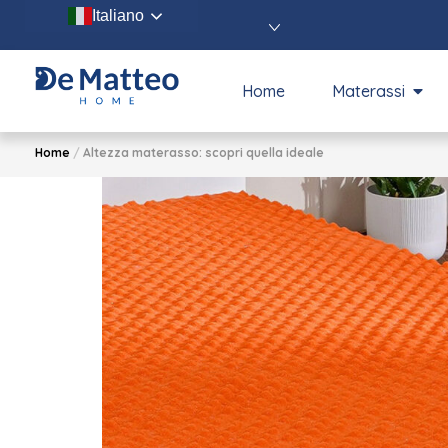
Italiano
Home
Materassi
Home
/
Altezza materasso: scopri quella ideale