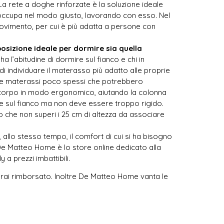
La rete a doghe rinforzate è la soluzione ideale
ccupa nel modo giusto, lavorando con esso. Nel
movimento, per cui è più adatta a persone con
posizione ideale per dormire
sia quella
ha l’abitudine di dormire sul fianco e chi in
di individuare il materasso più adatto alle proprie
e materassi poco spessi che potrebbero
il corpo in modo ergonomico, aiutando la colonna
e sul fianco ma non deve essere troppo rigido.
o che non superi i 25 cm di altezza da associare
 allo stesso tempo, il comfort di cui si ha bisogno
. De Matteo Home è lo store online dedicato alla
 a prezzi imbattibili.
sarai rimborsato. Inoltre De Matteo Home vanta le