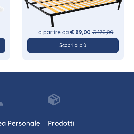
a partire da
€ 89,00
€ 178,00
Scopri di più
ea Personale
Prodotti