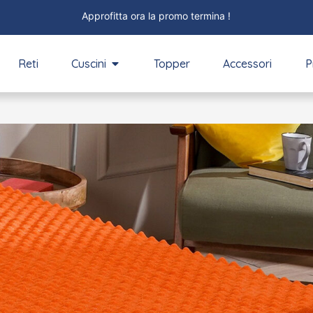
Approfitta ora la promo termina !
Reti
Cuscini
Topper
Accessori
P