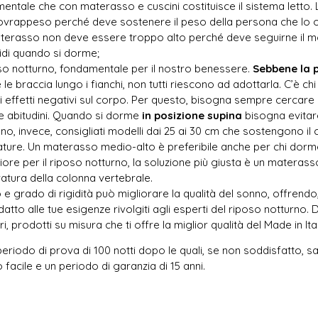
mentale che con materasso e cuscini costituisce il sistema letto. 
vrappeso perché deve sostenere il peso della persona che lo o
 materasso non deve essere troppo alto perché deve seguirne il 
tidi quando si dorme;
oso notturno, fondamentale per il nostro benessere.
Sebbene
la 
le braccia lungo i fianchi, non tutti riescono ad adottarla. C’è chi 
i effetti negativi sul corpo. Per questo, bisogna sempre cercare 
e abitudini. Quando si dorme
in posizione supina
bisogna evitar
Sono, invece, consigliati modelli dai 25 ai 30 cm che sostengono 
ature. Un materasso medio-alto è preferibile anche per chi dorm
ore per il riposo notturno, la soluzione più giusta è un materass
vatura della colonna vertebrale.
 grado di rigidità può migliorare la qualità del sonno, offrendo,
atto alle tue esigenze rivolgiti agli esperti del riposo notturno
, prodotti su misura che ti offre la miglior qualità del Made in Italy
periodo di prova di 100 notti dopo le quali, se non soddisfatto, 
so facile e un periodo di garanzia di 15 anni.