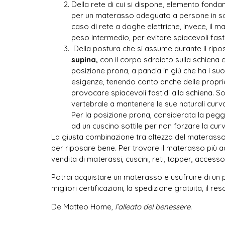
Della rete di cui si dispone, elemento fonda
per un materasso adeguato a persone in so
caso di rete a doghe elettriche, invece, il
peso intermedio, per evitare spiacevoli fas
Della postura che si assume durante il rip
supina,
con il corpo sdraiato sulla schiena e 
posizione prona, a pancia in giù che ha i suo
esigenze, tenendo conto anche delle propri
provocare spiacevoli fastidi alla schiena. 
vertebrale a mantenere le sue naturali curv
Per la posizione prona, considerata la peggi
ad un cuscino sottile per non forzare la cur
La giusta combinazione tra altezza del materasso e
per riposare bene. Per trovare il materasso più ad
vendita di materassi, cuscini, reti, topper, accessori
Potrai acquistare un materasso e usufruire di un 
migliori certificazioni, la spedizione gratuita, il re
De Matteo Home,
l’alleato del benessere.