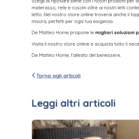
Scegli di riposare bene con i nostri prodotti per 
materasso, rete e cuscini oltre ai nostri letti con
letto. Nel nostro store online troverai anche il t
misura, perfetti per ogni tua esigenza.
De Matteo Home propone le
migliori soluzioni 
Visita il nostro store online e acquista tutto il nec
De Matteo Home, l’alleato del benessere.
Torna agli articoli
Leggi altri articoli
Agosto 5, 2026
News