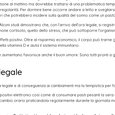
trazione al mattino ma dovrebbe trattarsi di una problematica te
regolarità. Per dormire bene occorre andare a letto e svegliars
ttori che potrebbero incidere sulla qualità del sonno come un pas
 Alcuni studi dimostrano che, con l’arrivo dell’ora legale, si regis
one cortisolo, quello dello stress, che può sottoporre l’organis
etti positivi. Oltre al risparmio economico, il corpo può trarne 
lla vitamina D e aiuta il sistema immunitario.
uce aumentano favorisce anche il buon umore. Sono tutti pronti a 
legale
’ora legale e di conseguenza ai cambiamenti ma la tempistica per
dispositivi elettronici così come di consumare pasti pesanti la ser
ire il cambio orario praticandola regolarmente durante la giornata