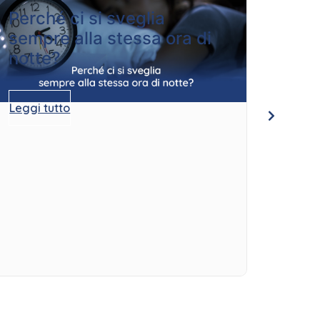
Perché ci si sveglia
Quan
sempre alla stessa ora di
per
notte?
Leggi 
Leggi tutto