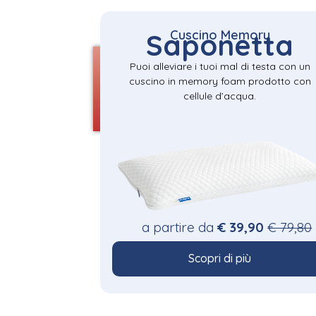
Cuscino Memory
Saponetta
Puoi alleviare i tuoi mal di testa con un
cuscino in memory foam prodotto con
cellule d’acqua.
a partire da
€ 39,90
€ 79,80
Scopri di più