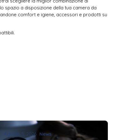
trai scegliere la miglior combinazione di
re lo spazio a disposizione della tua camera da
entandone comfort e igiene, accessori e prodotti su
ttibili.
Agosto 5, 2026
News
Agosto