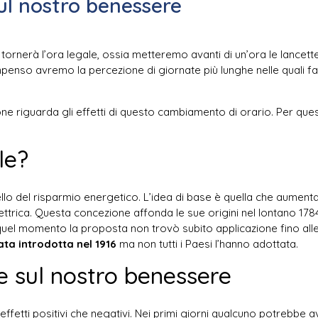
sul nostro benessere
tornerà l’ora legale, ossia metteremo avanti di un’ora le lancette
nso avremo la percezione di giornate più lunghe nelle quali farà 
one riguarda gli effetti di questo cambiamento di orario. Per ques
le?
llo del risparmio energetico. L’idea di base è quella che aumentar
ttrica. Questa concezione affonda le sue origini nel lontano 178
quel momento la proposta non trovò subito applicazione fino al
tata introdotta nel 1916
ma non tutti i Paesi l’hanno adottata.
ale sul nostro benessere
effetti positivi che negativi. Nei primi giorni qualcuno potrebbe 