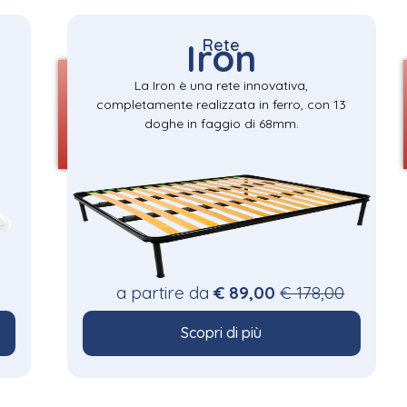
Rete
Iron
La Iron è una rete innovativa,
completamente realizzata in ferro, con 13
doghe in faggio di 68mm.
a partire da
€ 89,00
€ 178,00
Scopri di più