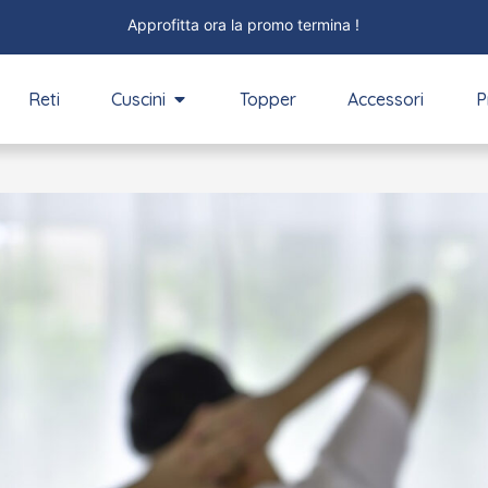
Approfitta ora la promo termina !
Reti
Cuscini
Topper
Accessori
P