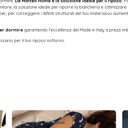
dormire.
De Matteo Home è la soluzione ideale per il riposo.
Po
tenitore, la soluzione ideale per riporre la biancheria e ottimizza
opper, per correggere i difetti strutturali del tuo materasso aum
per dormire
garantendo l’eccellenza del Made in Italy a prezzi imba
essario per il tuo riposo notturno.
Agosto 5, 2026
News