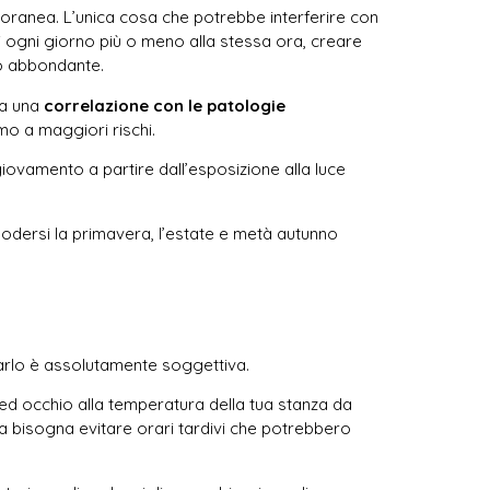
mporanea. L’unica cosa che potrebbe interferire con
i ogni giorno più o meno alla stessa ora, creare
to abbondante.
tra una
correlazione con le patologie
mo a maggiori rischi.
giovamento a partire dall’esposizione alla luce
godersi la primavera, l’estate e metà autunno
 farlo è assolutamente soggettiva.
a ed occhio alla temperatura della tua stanza da
 ma bisogna evitare orari tardivi che potrebbero