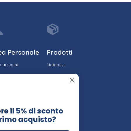
ea Personale
Prodotti
io account
Materassi
ico ordini
Reti
cia il tuo ordine
Cuscini
lo recesso
Topper
re il 5% di sconto
 veloce
Accessori
primo acquisto?
stenza