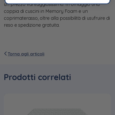
un prezzo vantaggiosissimo. In omaggio una
coppia di cuscini in Memory Foam e un
coprimaterasso, oltre alla possibilità di usufruire di
reso e spedizione gratuita.
Torna agli articoli
Prodotti correlati