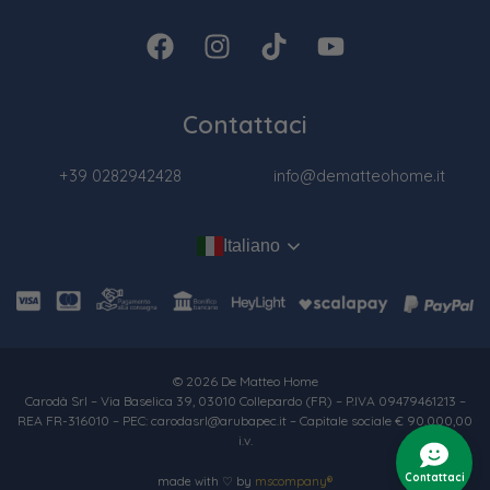
Contattaci
+39 0282942428
info@dematteohome.it
Italiano
© 2026 De Matteo Home
Carodà Srl – Via Baselica 39, 03010 Collepardo (FR) – P.IVA 09479461213 –
REA FR-316010 – PEC: carodasrl@arubapec.it – Capitale sociale € 90.000,00
i.v.
Contattaci
made with ♡ by
mscompany®