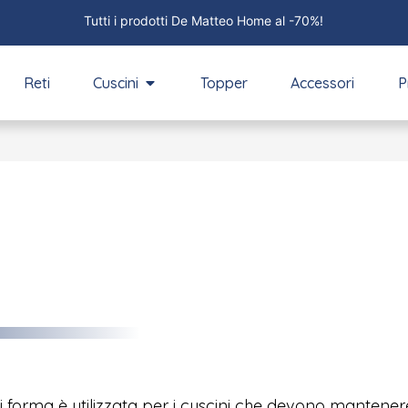
Tutti i prodotti De Matteo Home al -70%!
Reti
Cuscini
Topper
Accessori
P
i forma è utilizzata per i cuscini che devono mantenere