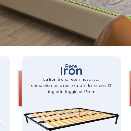
Rete
Iron
La Iron è una rete innovativa,
completamente realizzata in ferro, con 13
doghe in faggio di 68mm.