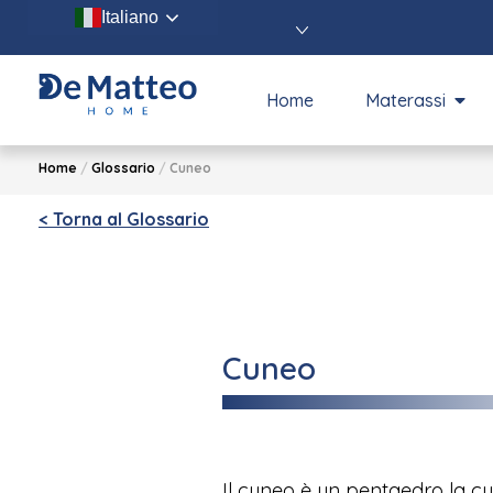
Italiano
Home
Materassi
Home
/
Glossario
/
Cuneo
< Torna al Glossario
Cuneo
Il cuneo è un pentaedro la cu