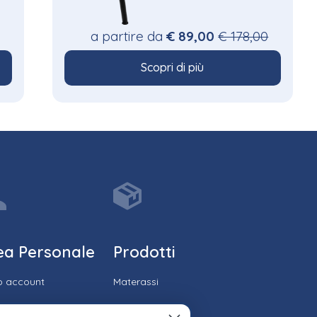
a partire da
€ 89,00
€ 178,00
Scopri di più
ea Personale
Prodotti
io account
Materassi
ico ordini
Reti