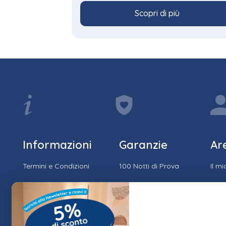
Scopri di più
Informazioni
Garanzie
Ar
Termini e Condizioni
100 Notti di Prova
Il m
Privacy e Cookie
15 Anni di Garanzia
Stor
Policy
Spedizione & Resi
Trac
FAQ – Domande
Frequenti
Agevolazioni fiscali
Modu