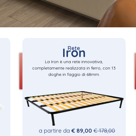
Rete
Iron
La Iron è una rete innovativa,
completamente realizzata in ferro, con 13
doghe in faggio di 68mm.
a partire da
€ 89,00
€ 178,00