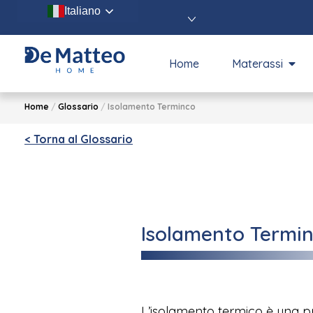
Italiano
Home
Materassi
Home
/
Glossario
/
Isolamento Terminco
< Torna al Glossario
Isolamento Termi
L’isolamento termico è una p