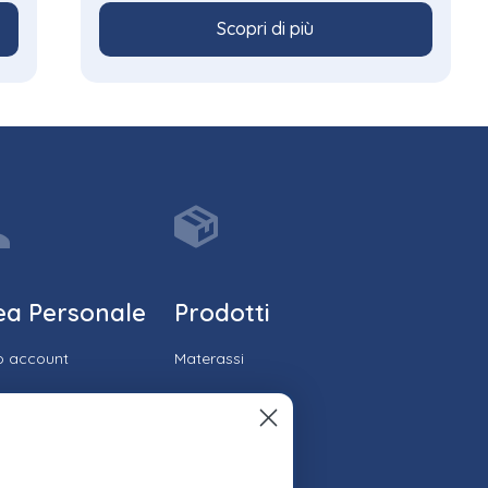
Scopri di più
ea Personale
Prodotti
io account
Materassi
ico ordini
Reti
cia il tuo ordine
Cuscini
lo recesso
Topper