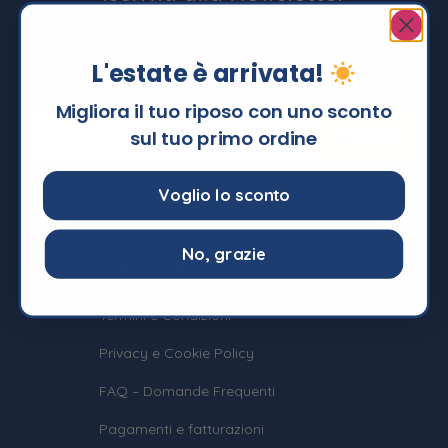
Entra nella famiglia De Matteo Home, per novità, sconti
L'estate è arrivata!
dedicati e promozioni imperdibili !
Migliora il tuo riposo con uno sconto
sul tuo primo ordine
Voglio lo sconto
No, grazie
Informazioni
Termini e Condizioni
Privacy e Cookie Policy
FAQ – Domande Frequenti
Pagamenti e fatturazioni