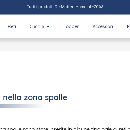
Tutti i prodotti De Matteo Home al -70%!
Reti
Cuscini
Topper
Accessori
P
 nella zona spalle
na spalle sono state inserite in alcune tipologie di re