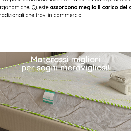
 ergonomiche. Queste
assorbono meglio il carico del
radizionali che trovi in commercio.
Materassi migliori
per sogni meravigliosi!