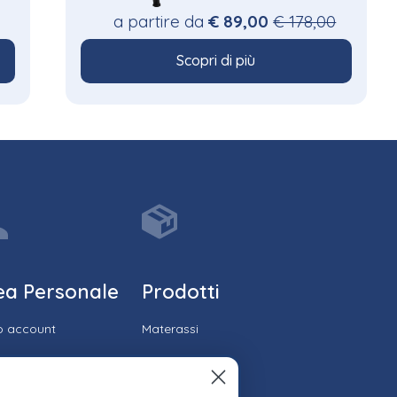
a partire da
€ 89,00
€ 178,00
Scopri di più
ea Personale
Prodotti
io account
Materassi
ico ordini
Reti
cia il tuo ordine
Cuscini