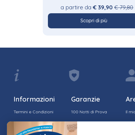
a partire da
€ 39,90
€ 79,80
Scopri di più
Informazioni
Garanzie
Ar
Termini e Condizioni
100 Notti di Prova
Il m
Privacy e Cookie
15 Anni di Garanzia
Stor
Policy
Spedizione & Resi
Trac