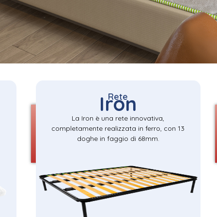
Rete
Iron
La Iron è una rete innovativa,
completamente realizzata in ferro, con 13
doghe in faggio di 68mm.