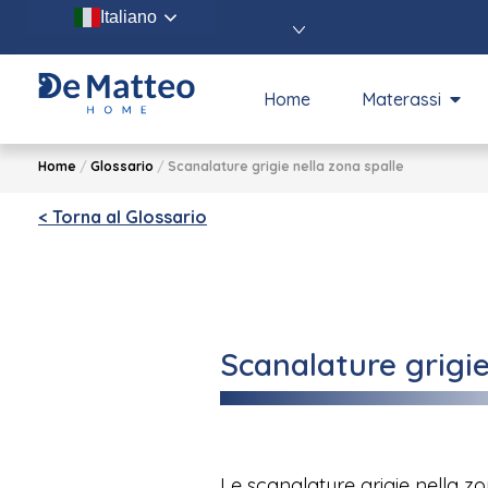
Italiano
Home
Materassi
Home
/
Glossario
/
Scanalature grigie nella zona spalle
< Torna al Glossario
Scanalature grigie
Le scanalature grigie nella zo