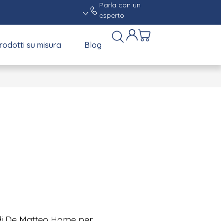
Parla con un
esperto
rodotti su misura
Blog
ti di De Matteo Home per