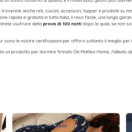
 un sonno notturno di qualità, e il materasso giusto può davvero
e troverete anche reti, cuscini, accessori, topper e prodotti su mis
ne rapida e gratuita in tutta Italia, il reso facile, una lunga gara
otrete usufruire della
prova di 100 notti
dopo le quali, se non sod
 sono le nostre certificazioni per offrirvi soltanto il meglio per 
liete un prodotto per dormire firmato De Matteo Home,
l’alleato d
Agosto 5, 2026
News