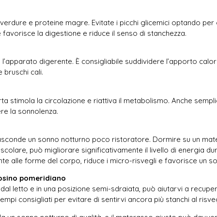
e, verdure e proteine magre. Evitate i picchi glicemici optando per 
avorisce la digestione e riduce il senso di stanchezza.
pparato digerente. È consigliabile suddividere l’apporto calorico
 bruschi cali.
ta stimola la circolazione e riattiva il metabolismo. Anche semplici
re la sonnolenza.
nasconde un sonno notturno poco ristoratore. Dormire su un mat
colare, può migliorare significativamente il livello di energia dur
 alle forme del corpo, riduce i micro-risvegli e favorisce un 
posino pomeridiano
 dal letto e in una posizione semi-sdraiata, può aiutarvi a recupe
mpi consigliati per evitare di sentirvi ancora più stanchi al risveg