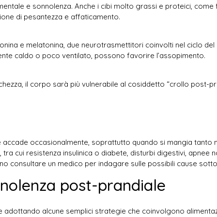
ntale e sonnolenza. Anche i cibi molto grassi e proteici, come fr
zione di pesantezza e affaticamento.
nina e melatonina, due neurotrasmettitori coinvolti nel ciclo del
nte caldo o poco ventilato, possono favorire l’assopimento.
zza, il corpo sarà più vulnerabile al cosiddetto “crollo post-pran
 accade occasionalmente, soprattutto quando si mangia tanto ma
 tra cui resistenza insulinica o diabete, disturbi digestivi, apne
rtuno consultare un medico per indagare sulle possibili cause sotto
nolenza post-prandiale
 adottando alcune semplici strategie che coinvolgono alimentazion