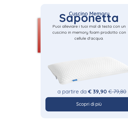
Cuscino Memory
Saponetta
Puoi alleviare i tuoi mal di testa con un
cuscino in memory foam prodotto con
cellule d’acqua.
a partire da
€ 39,90
€ 79,80
Scopri di più