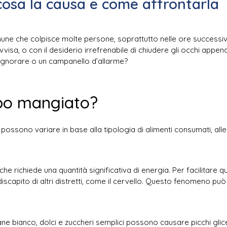
cosa la causa e come affrontarla
ne che colpisce molte persone, soprattutto nelle ore successiv
isa, o con il desiderio irrefrenabile di chiudere gli occhi appe
ignorare o un campanello d’allarme?
po mangiato?
possono variare in base alla tipologia di alimenti consumati, alle 
 che richiede una quantità significativa di energia. Per facilita
a discapito di altri distretti, come il cervello. Questo fenomeno 
 pane bianco, dolci e zuccheri semplici possono causare picchi glic