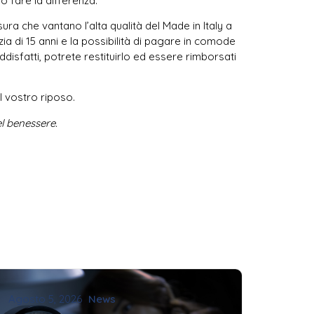
 fare la differenza.
ura che vantano l’alta qualità del Made in Italy a
nzia di 15 anni e la possibilità di pagare in comode
disfatti, potrete restituirlo ed essere rimborsati
il vostro riposo.
el benessere.
Agosto 5, 2026
News
Agosto