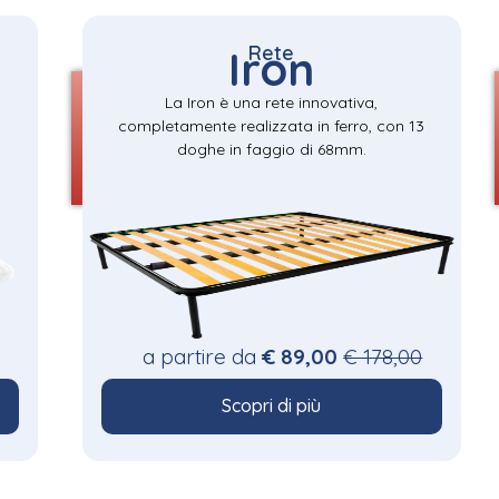
Rete
Iron
La Iron è una rete innovativa,
completamente realizzata in ferro, con 13
doghe in faggio di 68mm.
a partire da
€ 89,00
€ 178,00
Scopri di più