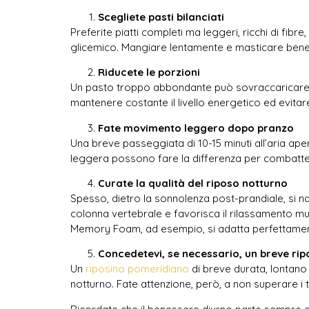
Scegliete pasti bilanciati
Preferite piatti completi ma leggeri, ricchi di fibr
glicemico. Mangiare lentamente e masticare bene f
Riducete le porzioni
Un pasto troppo abbondante può sovraccaricare l’a
mantenere costante il livello energetico ed evitare
Fate movimento leggero dopo pranzo
Una breve passeggiata di 10-15 minuti all’aria aper
leggera possono fare la differenza per combatte
Curate la qualità del riposo notturno
Spesso, dietro la sonnolenza post-prandiale, si 
colonna vertebrale e favorisca il rilassamento mus
Memory Foam, ad esempio, si adatta perfettamente
Concedetevi, se necessario, un breve ri
Un
riposino pomeridiano
di breve durata, lontano
notturno. Fate attenzione, però, a non superare i te