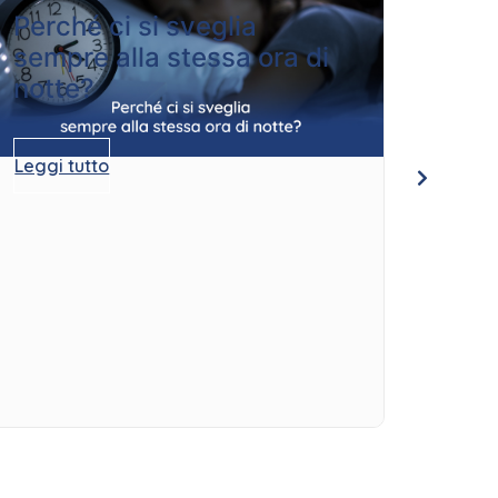
Perché ci si sveglia
Quan
sempre alla stessa ora di
per
notte?
Leggi 
Leggi tutto