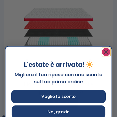
L'estate è arrivata!
Migliora il tuo riposo con uno sconto
sul tuo primo ordine
Materasso New Memo molle
a partire da
€199,00
Voglio lo sconto
Scopri di più
No, grazie