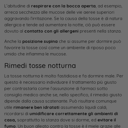
L’abitudine di
respirare con la bocca aperta
, ad esempio,
arreca secchezza alle mucose delle vie aeree superiori
aggravando l’irritazione. Se la causa della tosse è di natura
allergica e tende ad aumentare la notte, ciò può essere
dovuto al
contatto con gli allergeni
presenti nella stanza.
Anche la
posizione supina
che si assume per dormire può
favorire la tosse così come un ambiente di riposo poco
umido che infiamma le mucose.
Rimedi tosse notturna
La tosse notturna è molto fastidiosa e fa dormire male. Per
questo è necessario individuare il trattamento più giusto
per contrastarla come l’assunzione di farmaci sotto
consiglio medico anche se, nello specifico, il rimedio giusto
dipende dalla causa scatenante. Può risultare comunque
utile
rimanere ben idratati
assumendo liquidi caldi,
ricordarsi di
umidificare correttamente gli ambienti di
casa,
soprattutto la stanza dove si dorme, ed
evitare il
fumo
. Un buon alleato contro la tosse è il miele grazie alle