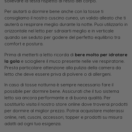
sollevare la testa rispetto al resto del corpo.
Per aiutarti a dormire bene anche con la tosse ti
consigliamo il nostro cuscino cuneo, un valido alleato che ti
aiuterà a respirare meglio durante la notte. Puoi utilizzarlo in
orizzontale nel letto per sdraiarti meglio e in verticale
quando sei seduto per godere del perfetto equilibrio tra
comfort e postura.
Prima di metterti a letto ricorda di
bere molto per idratare
la gola
e sciogliere il muco presente nelle vie respiratorie.
Presta particolare attenzione alla pulizia della camera da
letto che deve essere priva di polvere o di allergeni.
In caso di tosse notturna è sempre necessario fare il
possibile per dormire bene. Assicurati che il tuo sistema
letto sia ancora performante e di buona qualità. Per
sostituirlo visita il nostro store online dove troverai prodotti
per dormire al miglior prezzo. Potrai acquistare materassi
online, reti, cuscini, accessori, topper e prodotti su misura
adatti ad ogni tua esigenza.