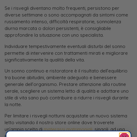
Se i risvegli diventano molto frequenti, persistono per
diverse settimane o sono accompagnati da sintomi come
russamento intenso, difficoltà respiratorie, sonnolenza
diurna marcata o dolori persistenti, è consigliabile
approfondire la situazione con uno specialista.
Individuare tempestivamente eventuali disturbi del sonno
permette di intervenire con trattamenti mirati e migliorare
significativamente la qualità della vita.
Un sonno continuo e ristoratore è il risultato dell’equilibrio
tra buone abitudini, ambiente adeguato e benessere
generale dell’organismo. Prestare attenzione alla routine
serale, scegliere un sistema letto di qualità e adottare uno
stile di vita sano può contribuire a ridurre i risvegli durante
la notte.
Per limitare i risvegli notturni acquistate un nuovo sistema
letto visitando il nostro store online dove troverete
un’ampia scelta di
materassi matrimoniali
, singoli, ad una
piazza e mezza oltre a reti, cuscini, accessori, topper e