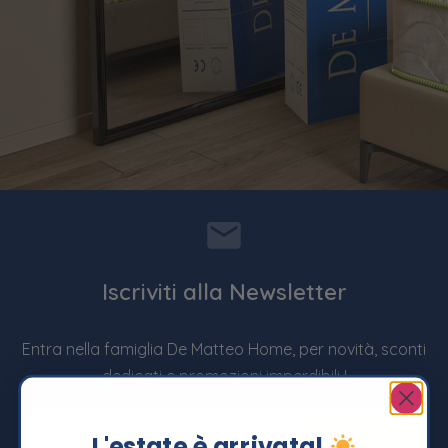
Iscriviti alla Newsletter
Entra nella famiglia De Matteo Home, per novità, sconti
dedicati e promozioni imperdibili !
L'estate è arrivata!