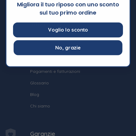
Migliora il tuo riposo con uno sconto
sul tuo primo ordine
Informazioni
Voglio lo sconto
Termini e Condizioni
No, grazie
Privacy e Cookie Policy
FAQ – Domande Frequenti
Pagamenti e fatturazioni
Glossario
Blog
Chi siamo
Garanzie