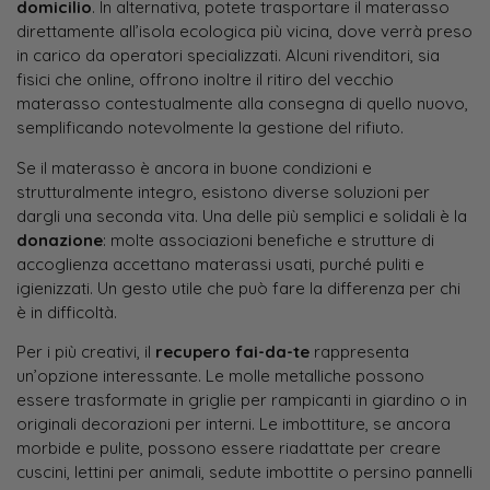
domicilio
. In alternativa, potete trasportare il materasso
direttamente all’isola ecologica più vicina, dove verrà preso
in carico da operatori specializzati. Alcuni rivenditori, sia
fisici che online, offrono inoltre il ritiro del vecchio
materasso contestualmente alla consegna di quello nuovo,
semplificando notevolmente la gestione del rifiuto.
Se il materasso è ancora in buone condizioni e
strutturalmente integro, esistono diverse soluzioni per
dargli una seconda vita. Una delle più semplici e solidali è la
donazione
: molte associazioni benefiche e strutture di
accoglienza accettano materassi usati, purché puliti e
igienizzati. Un gesto utile che può fare la differenza per chi
è in difficoltà.
Per i più creativi, il
recupero fai-da-te
rappresenta
un’opzione interessante. Le molle metalliche possono
essere trasformate in griglie per rampicanti in giardino o in
originali decorazioni per interni. Le imbottiture, se ancora
morbide e pulite, possono essere riadattate per creare
cuscini, lettini per animali, sedute imbottite o persino pannelli