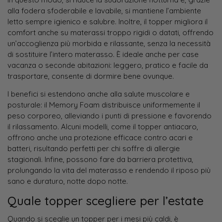
alla fodera sfoderabile e lavabile, si mantiene l’ambiente
letto sempre igienico e salubre. Inoltre, il topper migliora il
comfort anche su materassi troppo rigidi o datati, offrendo
un’accoglienza più morbida e rilassante, senza la necessità
di sostituire l’intero materasso. È ideale anche per case
vacanza o seconde abitazioni: leggero, pratico e facile da
trasportare, consente di dormire bene ovunque.
I benefici si estendono anche alla salute muscolare e
posturale: il Memory Foam distribuisce uniformemente il
peso corporeo, alleviando i punti di pressione e favorendo
il rilassamento. Alcuni modelli, come il topper antiacaro,
offrono anche una protezione efficace contro acari e
batteri, risultando perfetti per chi soffre di allergie
stagionali. Infine, possono fare da barriera protettiva,
prolungando la vita del materasso e rendendo il riposo più
sano e duraturo, notte dopo notte.
Quale topper scegliere per l’estate
Quando si sceglie un topper per i mesi più caldi, è